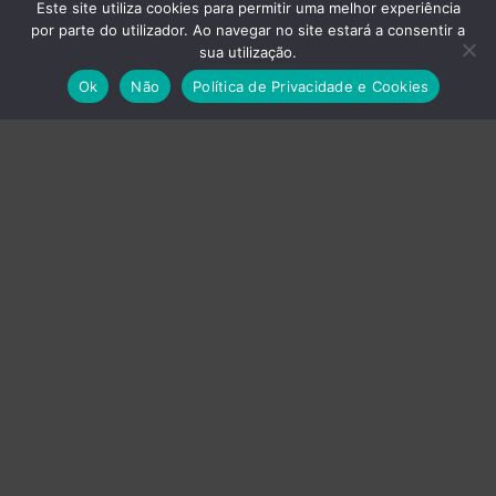
Este site utiliza cookies para permitir uma melhor experiência
por parte do utilizador. Ao navegar no site estará a consentir a
Empresas do Grupo
sua utilização.
Ok
Não
Política de Privacidade e Cookies
›
Axvistech
›
Innux
›
Projecttime SI
›
Projecttime DI
Energia
Baterias
UPS
Produção Gráfica
Impressoras
Plotters
Prensas Térmicas
Tinteiros, Toners