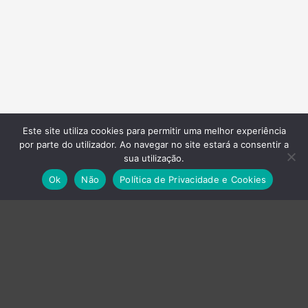
Este site utiliza cookies para permitir uma melhor experiência
por parte do utilizador. Ao navegar no site estará a consentir a
sua utilização.
Ok
Não
Política de Privacidade e Cookies
Empresas do Grupo
›
Axvistech
›
Innux
›
Projecttime SI
›
Projecttime DI
Energia