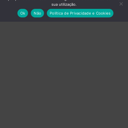
sua utilização.
Ok
Não
Política de Privacidade e Cookies
Empresas do Grupo
›
Axvistech
›
Innux
›
Projecttime SI
›
Projecttime DI
Energia
Baterias
UPS
Produção Gráfica
Impressoras
Plotters
Prensas Térmicas
Tinteiros, Toners