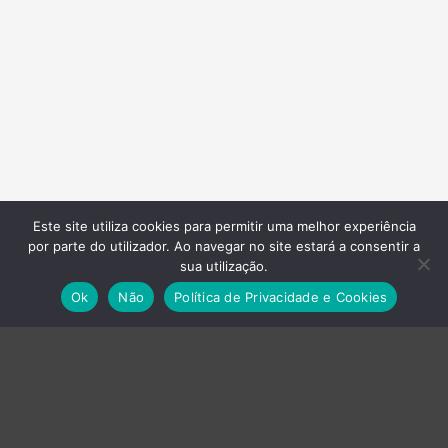
Este site utiliza cookies para permitir uma melhor experiência
por parte do utilizador. Ao navegar no site estará a consentir a
sua utilização.
Empresas do Grupo
Ok
Não
Política de Privacidade e Cookies
›
Axvistech
›
Innux
›
Projecttime SI
›
Projecttime DI