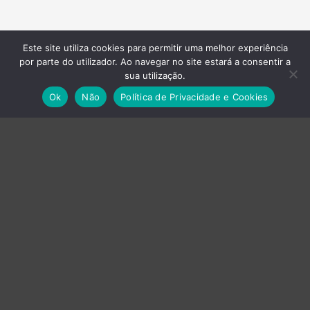
Este site utiliza cookies para permitir uma melhor experiência
por parte do utilizador. Ao navegar no site estará a consentir a
sua utilização.
Empresas do Grupo
Ok
Não
Política de Privacidade e Cookies
›
Axvistech
›
Innux
›
Projecttime SI
›
Projecttime DI
Energia
Baterias
UPS
Produção Gráfica
Impressoras