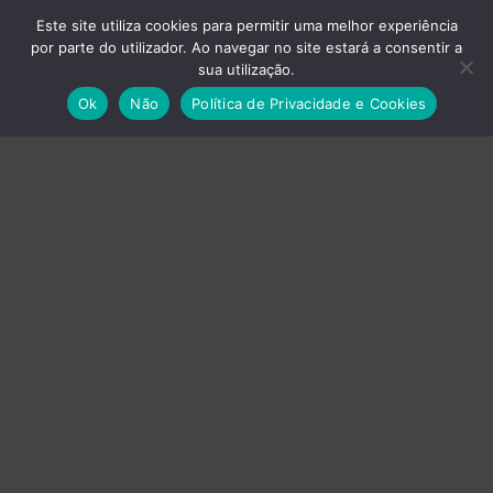
Este site utiliza cookies para permitir uma melhor experiência
por parte do utilizador. Ao navegar no site estará a consentir a
sua utilização.
Empresas do Grupo
Ok
Não
Política de Privacidade e Cookies
›
Axvistech
›
Innux
›
Projecttime SI
›
Projecttime DI
Energia
Baterias
UPS
Produção Gráfica
Impressoras
Plotters
Prensas Térmicas