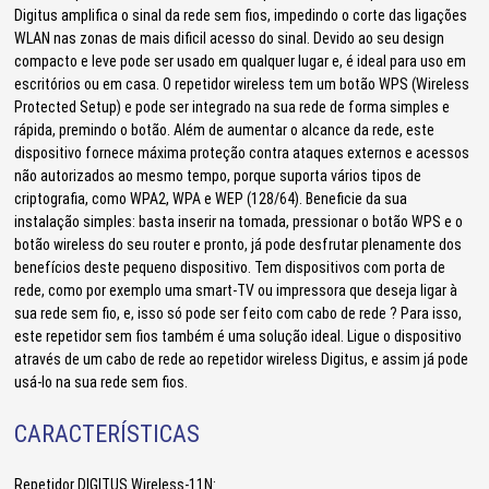
Digitus amplifica o sinal da rede sem fios, impedindo o corte das ligações
WLAN nas zonas de mais dificil acesso do sinal. Devido ao seu design
compacto e leve pode ser usado em qualquer lugar e, é ideal para uso em
escritórios ou em casa. O repetidor wireless tem um botão WPS (Wireless
Protected Setup) e pode ser integrado na sua rede de forma simples e
rápida, premindo o botão. Além de aumentar o alcance da rede, este
dispositivo fornece máxima proteção contra ataques externos e acessos
não autorizados ao mesmo tempo, porque suporta vários tipos de
criptografia, como WPA2, WPA e WEP (128/64). Beneficie da sua
instalação simples: basta inserir na tomada, pressionar o botão WPS e o
botão wireless do seu router e pronto, já pode desfrutar plenamente dos
benefícios deste pequeno dispositivo. Tem dispositivos com porta de
rede, como por exemplo uma smart-TV ou impressora que deseja ligar à
sua rede sem fio, e, isso só pode ser feito com cabo de rede ? Para isso,
este repetidor sem fios também é uma solução ideal. Ligue o dispositivo
através de um cabo de rede ao repetidor wireless Digitus, e assim já pode
usá-lo na sua rede sem fios.
CARACTERÍSTICAS
Repetidor DIGITUS Wireless-11N: