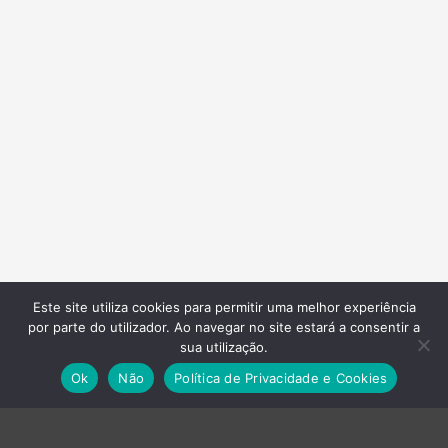
Este site utiliza cookies para permitir uma melhor experiência
por parte do utilizador. Ao navegar no site estará a consentir a
Empresas do Grupo
sua utilização.
Ok
Não
Política de Privacidade e Cookies
›
Axvistech
›
Innux
›
Projecttime SI