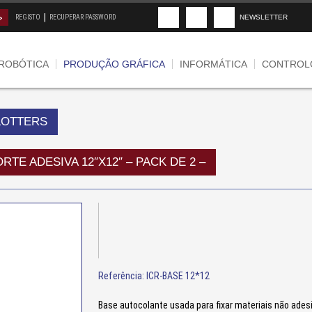
|
REGISTO
RECUPERAR PASSWORD
NEWSLETTER
ROBÓTICA
PRODUÇÃO GRÁFICA
INFORMÁTICA
CONTROLO
LOTTERS
RTE ADESIVA 12″X12″ – PACK DE 2 –
Referência: ICR-BASE 12*12
Base autocolante usada para fixar materiais não adesiv