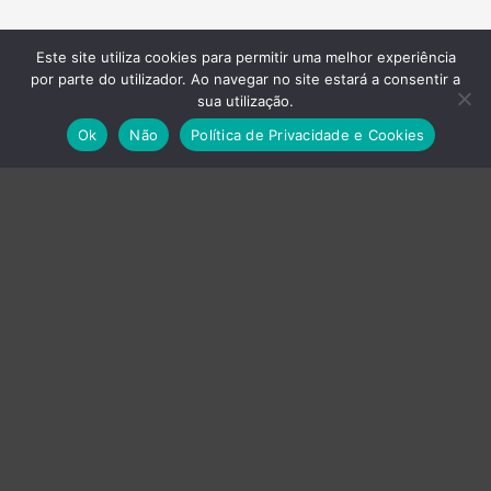
Este site utiliza cookies para permitir uma melhor experiência
por parte do utilizador. Ao navegar no site estará a consentir a
sua utilização.
Empresas do Grupo
Ok
Não
Política de Privacidade e Cookies
›
Axvistech
›
Innux
›
Projecttime SI
›
Projecttime DI
Energia
Baterias
UPS
Produção Gráfica
Impressoras