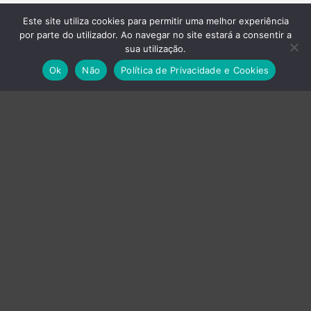
Este site utiliza cookies para permitir uma melhor experiência
por parte do utilizador. Ao navegar no site estará a consentir a
sua utilização.
Empresas do Grupo
Ok
Não
Política de Privacidade e Cookies
›
Axvistech
›
Innux
›
Projecttime SI
›
Projecttime DI
Energia
Baterias
UPS
Produção Gráfica
Impressoras
Plotters