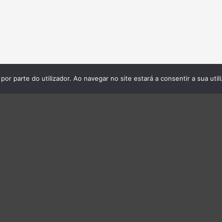
por parte do utilizador. Ao navegar no site estará a consentir a sua util
Produção Gráfica
Informática
Impressoras
Acessórios – Informática
Plotters
Audio/Vídeo
Prensas Térmicas
Bastidores
Tinteiros, Toners
Cabos
CCTV IP
Computadores
Redes
Software
Tablet/Smartphone