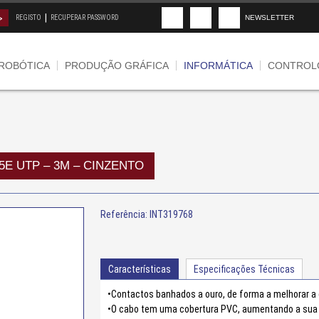
|
REGISTO
RECUPERAR PASSWORD
NEWSLETTER
ROBÓTICA
PRODUÇÃO GRÁFICA
INFORMÁTICA
CONTROLO
5E UTP – 3M – CINZENTO
Referência: INT319768
Características
Especificações Técnicas
•Contactos banhados a ouro, de forma a melhorar a
•O cabo tem uma cobertura PVC, aumentando a sua fl