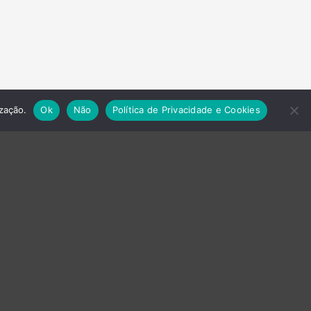
ização.
Ok
Não
Política de Privacidade e Cookies
Controlo de Acessos e
Assiduidade
Controlo de Acessos
Controlo de Ponto
Controlo de
Ponto/Assiduidade
Controlo de Rondas