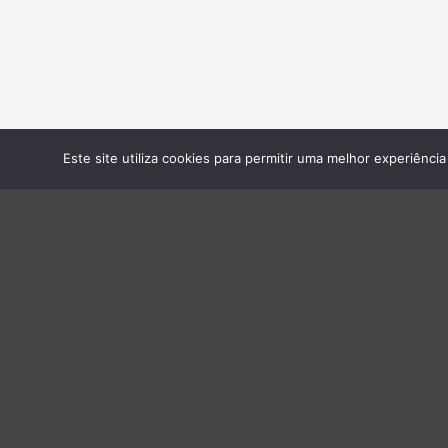
Este site utiliza cookies para permitir uma melhor experiência 
Empresas do Grupo
Energia
›
Axvistech
Baterias
›
Innux
UPS
›
Projecttime SI
›
Projecttime DI