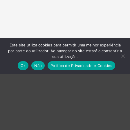
Este site utiliza cookies para permitir uma melhor experiência
por parte do utilizador. Ao navegar no site estará a consentir a
sua utilização.
Empresas do Grupo
Ok
Não
Política de Privacidade e Cookies
›
Axvistech
›
Innux
›
Projecttime SI
›
Projecttime DI
Energia
Baterias