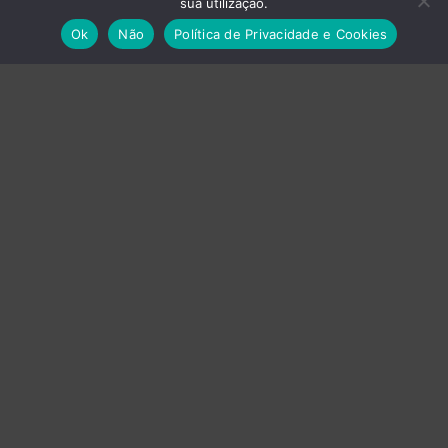
sua utilização.
Ok
Não
Política de Privacidade e Cookies
Empresas do Grupo
›
Axvistech
›
Innux
›
Projecttime SI
›
Projecttime DI
Energia
Baterias
UPS
Produção Gráfica
Impressoras
Plotters
Prensas Térmicas
Tinteiros, Toners